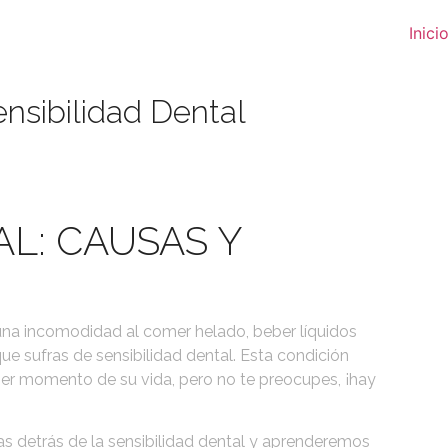
Inici
ensibilidad Dental
AL: CAUSAS Y
una incomodidad al comer helado, beber líquidos
 que sufras de sensibilidad dental. Esta condición
er momento de su vida, pero no te preocupes, ¡hay
as detrás de la sensibilidad dental y aprenderemos