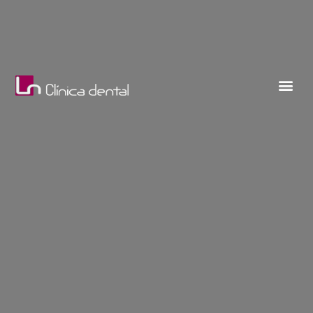
BLANQUEAMIENTO DENTAL EN
TENERIFE
¿Qué es un blanqueamiento
dental?
¿Cómo puede transformar tu sonrisa?. El principal
objetivo de nuestro tratamiento de blanqueamiento