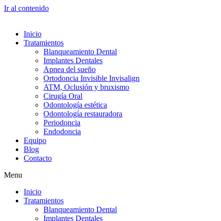
Ir al contenido
Inicio
Tratamientos
Blanqueamiento Dental
Implantes Dentales
Apnea del sueño
Ortodoncia Invisible Invisalign
ATM, Oclusión y bruxismo
Cirugía Oral
Odontología estética
Odontología restauradora
Periodoncia
Endodoncia
Equipo
Blog
Contacto
Menu
Inicio
Tratamientos
Blanqueamiento Dental
Implantes Dentales