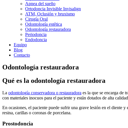
Apnea del sueño
Ortodoncia Invisible Invisalign
ATM, Oclusión y bruxismo
Cirugía Oral
Odontología estética
Odontología restauradora
Periodoncia
Endodoncia
Equipo
Blog
Contacto
Odontología restauradora
Qué es la odontología restauradora
La
odontología conservadora o restauradora
es la que se encarga de tr
con materiales inocuos para el paciente y están dotados de alta calida
En ocasiones, el paciente puede sufrir una grave lesión en el diente y
resina, carillas o coronas de porcelana.
Prostodoncia