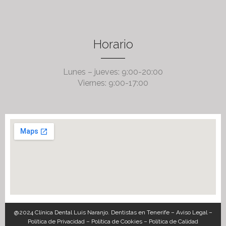
Horario
Lunes – jueves: 9:00-20:00
Viernes: 9:00-17:00
@2024 Clínica Dental Luis Naranjo. Dentistas en Tenerife –
Aviso Legal
–
Política de Privacidad
–
Política de Cookies
–
Política de Calidad